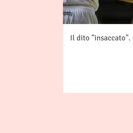
Il dito "insaccato"
Si tratta di una contusione ad un dito
versamento di sangue...