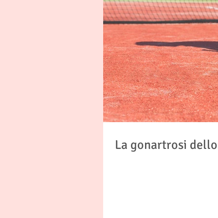
La gonartrosi dello
Cure e consigli per gonartrosi