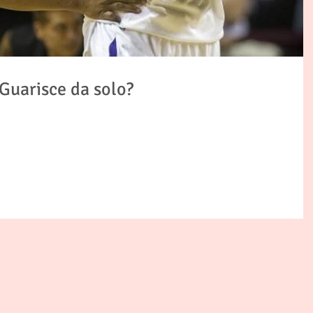
. Guarisce da solo?
 che provoca forte dolore, edema (gonfiore) e può manifestarsi anche con un